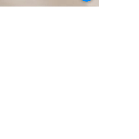
Bénédicte Couderc
25 févr. 2021
1 min de lecture
[REPÈRES - Sophrologie] La
notion d'entraînement